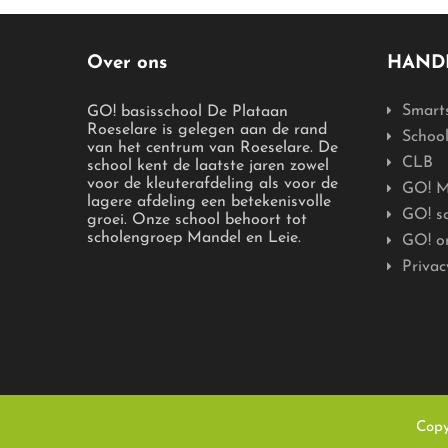
Over ons
HANDI
Smart
GO! basisschool De Plataan
Roeselare is gelegen aan de rand
Schoo
van het centrum van Roeselare. De
CLB
school kent de laatste jaren zowel
voor de kleuterafdeling als voor de
GO! M
lagere afdeling een betekenisvolle
GO! s
groei. Onze school behoort tot
scholengroep Mandel en Leie.
GO! o
Privac
Copy