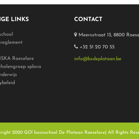
GE LINKS
CONTACT
school
Meersstraat 13, 8800 Roese
lreglement
+32 51 20 70 55
SKA Roeselare
info@bsdeplataan.be
cholengroep xplora
nderwijs
ybeleid
right 2020 GO! basisschool De Plataan Roeselare| All Rights Res