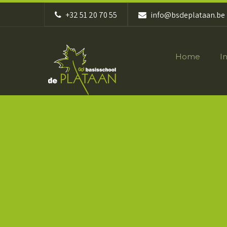
+32 51 20 70 55
info@bsdeplataan.be
Home
I