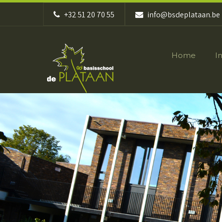
+32 51 20 70 55
info@bsdeplataan.be
Home
I