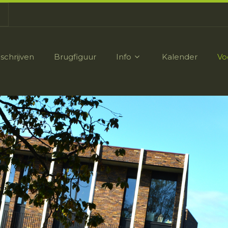
nschrijven
Brugfiguur
Info
Kalender
Vo