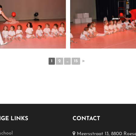
1
2
...
15
►
GE LINKS
CONTACT
school
Meersstraat 13, 8800 Roese