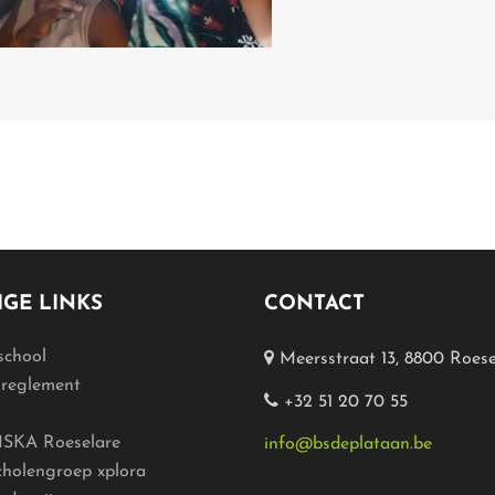
GE LINKS
CONTACT
school
Meersstraat 13, 8800 Roese
lreglement
+32 51 20 70 55
SKA Roeselare
info@bsdeplataan.be
cholengroep xplora