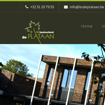
+32 51 20 70 55
info@bsdeplataan.be
Home
I